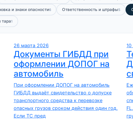
овка и знаки опасности
Ответственность и штрафы
6
5
 тара
1
26 марта 2026
10
Документы ГИБДД при
Т
оформлении ДОПОГ на
Д
автомобиль
с
При оформлении ДОПОГ на автомобиль
Еж
ГИБДД выдаёт свидетельство о допуске
об
транспортного средства к перевозке
сп
опасных грузов сроком действия один год.
FL
Если ТС пред
гр