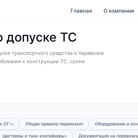
Главная
О компании
о допуске ТС
уске транспортного средства к перевозке
ебования к конструкции ТС, сроки
х ОГ
Общие правила перевозки
Оборудование и ос
42
9
Цистерны и танк-контейнеры
Документация на перевозк
4