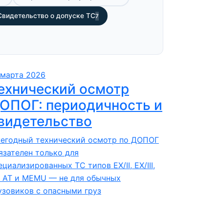
Свидетельство о допуске ТС
7
 марта 2026
ехнический осмотр
ОПОГ: периодичность и
видетельство
егодный технический осмотр по ДОПОГ
язателен только для
ециализированных ТС типов EX/II, EX/III,
, AT и MEMU — не для обычных
узовиков с опасными груз