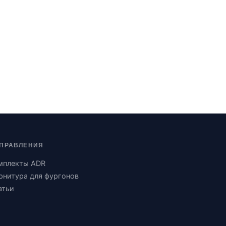
ПРАВЛЕНИЯ
мплекты ADR
рнитура для фургонов
атьи