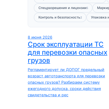
Спецразрешения и лицензии
Маркир
5
Контроль и безопасность
Упаковка и
2
8 июня 2026
Срок эксплуатации ТС
для перевозки опасных
грузов
Регламентирует ли ДОПОГ предельный
возраст автотранспорта для перевозки
опасных грузов? Разбираем систему
ежегодного допуска, сроки действия
свидетельства и рес