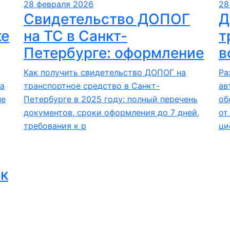
28 февраля 2026
28
Свидетельство ДОПОГ
Д
ке
на ТС в Санкт-
т
Петербурге: оформление
в
Как получить свидетельство ДОПОГ на
Ра
а
транспортное средство в Санкт-
ав
не
Петербурге в 2025 году: полный перечень
об
документов, сроки оформления до 7 дней,
от
требования к р
ци
 к