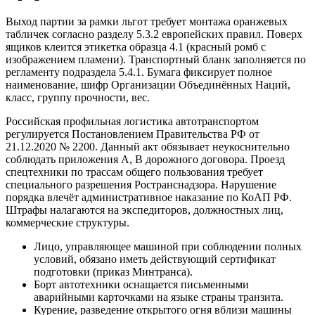
Выход партии за рамки льгот требует монтажа оранжевых
табличек согласно разделу 5.3.2 европейских правил. Поверх
ящиков клеится этикетка образца 4.1 (красный ромб с
изображением пламени). Транспортный бланк заполняется по
регламенту подраздела 5.4.1. Бумага фиксирует полное
наименование, шифр Организации Объединённых Наций,
класс, группу прочности, вес.
Российская профильная логистика автотранспортом
регулируется Постановлением Правительства РФ от
21.12.2020 № 2200. Данный акт обязывает неукоснительно
соблюдать приложения А, В дорожного договора. Проезд
спецтехники по трассам общего пользования требует
специального разрешения Ространснадзора. Нарушение
порядка влечёт административное наказание по КоАП РФ.
Штрафы налагаются на экспедиторов, должностных лиц,
коммерческие структуры.
Лицо, управляющее машиной при соблюдении полных
условий, обязано иметь действующий сертификат
подготовки (приказ Минтранса).
Борт автотехники оснащается письменными
аварийными карточками на языке страны транзита.
Курение, разведение открытого огня вблизи машины