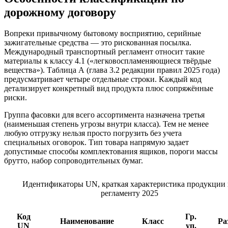
дорожному договору
Вопреки привычному бытовому восприятию, серийные
зажигательные средства — это рискованная посылка.
Международный транспортный регламент относит такие
материалы к классу 4.1 («легковоспламеняющиеся твёрдые
вещества»). Таблица А (глава 3.2 редакции правил 2025 года)
предусматривает четыре отдельные строки. Каждый код
детализирует конкретный вид продукта плюс сопряжённые
риски.
Группа фасовки для всего ассортимента назначена третья
(наименьшая степень угрозы внутри класса). Тем не менее
любую отгрузку нельзя просто погрузить без учета
специальных оговорок. Тип товара напрямую задает
допустимые способы комплектования ящиков, пороги массы
брутто, набор сопроводительных бумаг.
Идентификаторы UN, краткая характеристика продукции
регламенту 2025
Код
Гр.
Наименование
Класс
Ра
UN
уп.