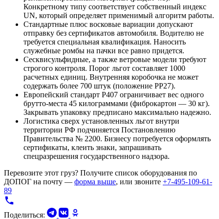
Конкретному типу соответствует собственный индекс
UN, который определяет применимый алгоритм работы.
Стандартные плюс восковые вариации допускают
отправку без сертификатов автомобиля. Водителю не
требуется специальная квалификация. Наносить
служебные ромбы на пачки все равно придется.
Сесквисульфидные, а также ветровые модели требуют
строгого контроля. Порог льгот составляет 1000
расчетных единиц. Внутренняя коробочка не может
содержать более 700 штук (положение PP27).
Европейский стандарт P407 ограничивает вес одного
брутто-места 45 килограммами (фиброкартон — 30 кг).
Закрывать упаковку предписано максимально надежно.
Логистика сверх установленных льгот внутри
территории РФ подчиняется Постановлению
Правительства № 2200. Бизнесу потребуется оформлять
сертификаты, клеить знаки, запрашивать
спецразрешения государственного надзора.
Перевозите этот груз? Получите список оборудования по
ДОПОГ на почту —
форма выше
, или звоните
+7-495-109-61-
89
Поделиться: