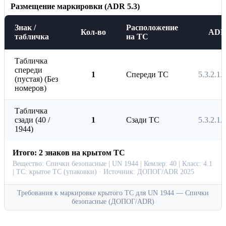
Размещение маркировки (ADR 5.3)
Знак /
Расположение
Кол-во
AD
табличка
на ТС
Табличка
спереди
1
Спереди ТС
5.3.2.1.
(пустая) (Без
номеров)
Табличка
сзади (40 /
1
Сзади ТС
5.3.2.1.
1944)
Итого: 2 знаков на крытом ТС
Вещество: Спички безопасные | UN 1944 | Кемлер: 40 | Класс: 4.1
| ТС: крытое ТС (упаковки) · Источник: ДОПОГ/ADR 2025
Требования к маркировке крытого ТС для UN 1944 — Спички
безопасные (ДОПОГ/ADR)