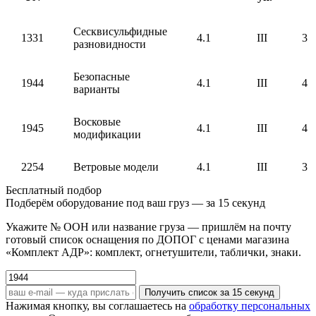
Сесквисульфидные
1331
4.1
III
3
разновидности
Безопасные
1944
4.1
III
4
варианты
Восковые
1945
4.1
III
4
модификации
2254
Ветровые модели
4.1
III
3
Бесплатный подбор
Подберём оборудование под ваш груз — за 15 секунд
Укажите № ООН или название груза — пришлём на почту
готовый список оснащения по ДОПОГ с ценами магазина
«Комплект АДР»: комплект, огнетушители, таблички, знаки.
Получить список за 15 секунд
Нажимая кнопку, вы соглашаетесь на
обработку персональных