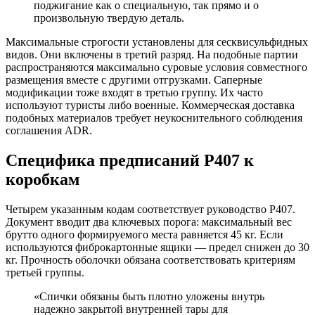
поджигание как о специальную, так прямо и о
произвольную твердую деталь.
Максимальные строгости установлены для сесквисульфидных
видов. Они включены в третий разряд. На подобные партии
распространяются максимально суровые условия совместного
размещения вместе с другими отгрузками. Саперные
модификации тоже входят в третью группу. Их часто
используют туристы либо военные. Коммерческая доставка
подобных материалов требует неукоснительного соблюдения
соглашения ADR.
Специфика предписаний P407 к
коробкам
Четырем указанным кодам соответствует руководство P407.
Документ вводит два ключевых порога: максимальный вес
брутто одного формируемого места равняется 45 кг. Если
используются фиброкартонные ящики — предел снижен до 30
кг. Прочность оболочки обязана соответствовать критериям
третьей группы.
«Спички обязаны быть плотно уложены внутрь
надежно закрытой внутренней тары для