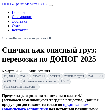
ООО «Транс Маркет РУС»
Главная
О компании
Доставка
Статьи
Контакты
Статьи
Перевозка конкретных ОГ
›
Спички как опасный груз:
перевозка по ДОПОГ 2025
6 марта 2026
~9 мин. чтения
#ДОПОГ
#ADR
#класс 4.1
#спички
#опасные грузы
#ООН 1944
#ООН 1331
#ограниченные количества
#P407
#транспортная категория 4
Предметы для розжига зачислены в класс 4.1
(легковоспламеняющиеся твёрдые вещества). Данная
продукция доставляется согласно
предписаниям
европейского соглашения
под четырьмя различными