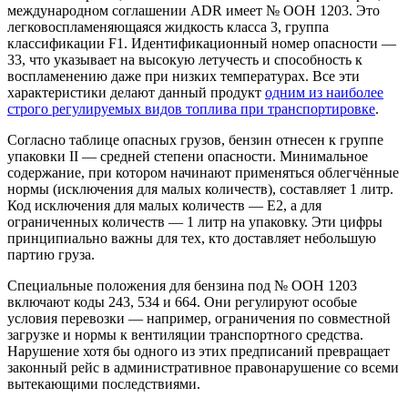
международном соглашении ADR имеет № ООН 1203. Это
легковоспламеняющаяся жидкость класса 3, группа
классификации F1. Идентификационный номер опасности —
33, что указывает на высокую летучесть и способность к
воспламенению даже при низких температурах. Все эти
характеристики делают данный продукт
одним из наиболее
строго регулируемых видов топлива при транспортировке
.
Согласно таблице опасных грузов, бензин отнесен к группе
упаковки II — средней степени опасности. Минимальное
содержание, при котором начинают применяться облегчённые
нормы (исключения для малых количеств), составляет 1 литр.
Код исключения для малых количеств — E2, а для
ограниченных количеств — 1 литр на упаковку. Эти цифры
принципиально важны для тех, кто доставляет небольшую
партию груза.
Специальные положения для бензина под № ООН 1203
включают коды 243, 534 и 664. Они регулируют особые
условия перевозки — например, ограничения по совместной
загрузке и нормы к вентиляции транспортного средства.
Нарушение хотя бы одного из этих предписаний превращает
законный рейс в административное правонарушение со всеми
вытекающими последствиями.