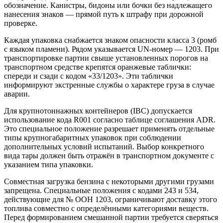
обозначение. Канистры, бидоны или бочки без надлежащего
нанесения знаков — прямой путь к штрафу при дорожной
проверке.
Каждая упаковка снабжается знаком опасности класса 3 (ромб
с языком пламени). Рядом указывается UN-номер — 1203. При
транспортировке партии свыше установленных порогов на
транспортном средстве крепятся оранжевые таблички:
спереди и сзади с кодом «33/1203». Эти таблички
информируют экстренные службы о характере груза в случае
аварии.
Для крупнотоннажных контейнеров (IBC) допускается
использование кода R001 согласно таблице соглашения ADR.
Это специальное положение разрешает применять отдельные
типы крупногабаритных упаковок при соблюдении
дополнительных условий испытаний. Выбор конкретного
вида тары должен быть отражён в транспортном документе с
указанием типа упаковки.
Совместная загрузка бензина с некоторыми другими грузами
запрещена. Специальные положения с кодами 243 и 534,
действующие для № ООН 1203, ограничивают доставку этого
топлива совместно с определёнными категориями веществ.
Перед формированием смешанной партии требуется сверяться