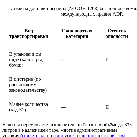
Лимиты доставки бензина (№ ООН 1203) без полного комп
международных правил ADR
Вид
Транспортная
Степень
транспортировки
категория
опасности
В упакованном
виде (канистры,
2
II
бочки)
В цистерне (по
российскому
—
—
законодательству)
Малые количества
—
II
(код E2)
Если вы перемещаете исключительно бензин в объёме до 333
литров в надлежащей таре, многие административные
условия (
свидетельство о допуске транспортного средства
,