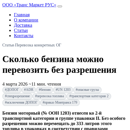
ООО «Транс Маркет РУС»
Главная
О компании
Доставка
Статьи
Контакты
Статьи
Перевозка конкретных ОГ
›
Сколько бензина можно
перевозить без разрешения
4 марта 2026
~11 мин. чтения
#ДОПОГ
#ADR
#бензин
#UN 1203
#опасные грузы
#спецразрешение
#перевозка топлива
#транспортная категория 2
#исключения ДОПОГ
#приказ Минтранса 179
Бензин моторный (№ ООН 1203) отнесен ко 2-й
транспортной категории и группе упаковки II. Без особого
разрешения можно перемещать до 333 литров этого
топлива в упаковках в соответствии с правилами