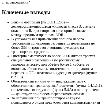
спецразрешения?
Ключевые выводы
Бензин моторный (№ ООН 1203) —
легковоспламеняющаяся жидкость класса 3, степень
опасности II, транспортная категория 2 согласно
международным правилам ADR.
В упаковках без применения полного набора
требований соглашения разрешается перемещать не
более 333 литров этого топлива суммарно на
транспортное средство.
Цистерна вместимостью более 3 000 литров требует
специального разрешения по российскому
законодательству; при объёме более 1 кубометра
водитель обязан иметь свидетельство по правилам
перевозки ОГ с отметкой о курсе для цистерн (пункт
8.2.1.3).
Обязательный минимум — надлежащая тара с
обозначением, транспортный документ (пункт 5.4.1.1.1),
письменные инструкции (пункт 5.4.3) и огнетушитель
— действует при любом перевозимом объёме.
За нарушения при транспортировке грузов
повышенного риска предусмотрена административная