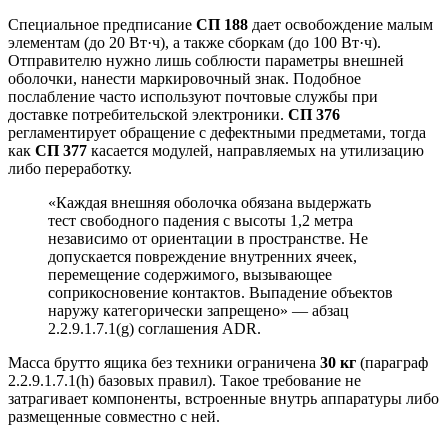
Специальное предписание
СП 188
дает освобождение малым
элементам (до 20 Вт·ч), а также сборкам (до 100 Вт·ч).
Отправителю нужно лишь соблюсти параметры внешней
оболочки, нанести маркировочный знак. Подобное
послабление часто используют почтовые службы при
доставке потребительской электроники.
СП 376
регламентирует обращение с дефектными предметами, тогда
как
СП 377
касается модулей, направляемых на утилизацию
либо переработку.
«Каждая внешняя оболочка обязана выдержать
тест свободного падения с высоты 1,2 метра
независимо от ориентации в пространстве. Не
допускается повреждение внутренних ячеек,
перемещение содержимого, вызывающее
соприкосновение контактов. Выпадение объектов
наружу категорически запрещено» — абзац
2.2.9.1.7.1(g) соглашения ADR.
Масса брутто ящика без техники ограничена
30 кг
(параграф
2.2.9.1.7.1(h) базовых правил). Такое требование не
затрагивает компоненты, встроенные внутрь аппаратуры либо
размещенные совместно с ней.