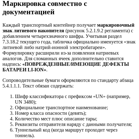
Маркировка совместно с
документацией
Каждый транспортный контейнер получает
маркировочный
знак литиевого накопителя
(рисунок 5.2.1.9.2 регламента) с
добавлением четырехзначного шифра. Учитывая раздел
7.3.18.2 текущего года, табличка официально именуется «знак
литиевой либо натрий-ионной электробатареи».
Формулировку расширили из-за появления натриевых
аналогов. Для сломанных ячеек дополнительно ставится
надпись:
«ПОВРЕЖДЕННЫЕ/ИМЕЮЩИЕ ДЕФЕКТЫ
БАТАРЕИ LI-ION»
.
Сопроводительные бумаги оформляются по стандарту абзаца
5.4.1.1.1. Текст обязан содержать:
Шифр классификатора с префиксом «UN» (например,
UN 3480);
Официальное транспортное наименование;
Номер класса опасности (девять);
Количество мест плюс описание тары;
Реквизиты отправителя наряду с данными получателя;
Туннельный код (когда маршрут проходит через
тоннель).