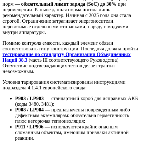
норм —
обязательный лимит заряда (SoC) до 30%
при
перемещении. Раньше данная норма носила лишь
рекомендательный характер. Начиная с 2025 года она стала
строгой. Ограничение затрагивает энергоносители,
перевозимые отдельными отправками, наряду с модулями
внутри аппаратуры.
Помимо контроля емкости, каждый элемент обязан
соответствовать типу конструкции. Последняя должна пройти
тестирование по стандарту Организации Объединенных
Наций 38.3
(часть III соответствующего Руководства).
Отсутствие подтверждающих тестов делает транзит
невозможным.
Условия тарирования систематизированы инструкциями
подраздела 4.1.4.1 европейского свода:
P903 / LP903
— стандартный короб для исправных АКБ
(коды 3480, 3481);
P908 / LP904
— предназначены поврежденным либо
дефектным экземплярам: обязательна герметичность
плюс негорючая теплоизоляция;
P911 / LP906
— используются крайне опасным
сломанным объектам, имеющим признаки активной
реакции.