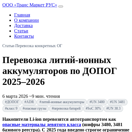
ООО «Транс Маркет РУС»
Главная
О компании
Доставка
Статьи
Контакты
Статьи
Перевозка конкретных ОГ
›
Перевозка литий-ионных
аккумуляторов по ДОПОГ
2025–2026
6 марта 2026
~9 мин. чтения
#ДОПОГ
#ADR
#литий-ионные аккумуляторы
#UN 3480
#UN 3481
#класс 9
#опасные грузы
#перевозка батарей
#SoC 30%
#UN 38.3
Накопители Li-ion перевозятся автотранспортом как
опасные материалы девятого класса
(шифры 3480, 3481
базового реестра). С 2025 года введено строгое ограничение