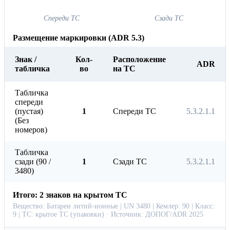
Спереди ТС
Сзади ТС
Размещение маркировки (ADR 5.3)
Знак /
Кол-
Расположение
ADR
табличка
во
на ТС
Табличка
спереди
(пустая)
1
Спереди ТС
5.3.2.1.1
(Без
номеров)
Табличка
сзади (90 /
1
Сзади ТС
5.3.2.1.1
3480)
Итого: 2 знаков на крытом ТС
Вещество: Батареи литий-ионные | UN 3480 | Кемлер: 90 | Класс:
9 | ТС: крытое ТС (упаковки) · Источник: ДОПОГ/ADR 2025