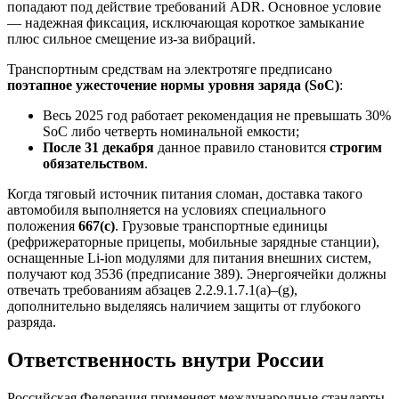
попадают под действие требований ADR. Основное условие
— надежная фиксация, исключающая короткое замыкание
плюс сильное смещение из-за вибраций.
Транспортным средствам на электротяге предписано
поэтапное ужесточение нормы уровня заряда (SoC)
:
Весь 2025 год работает рекомендация не превышать 30%
SoC либо четверть номинальной емкости;
После 31 декабря
данное правило становится
строгим
обязательством
.
Когда тяговый источник питания сломан, доставка такого
автомобиля выполняется на условиях специального
положения
667(c)
. Грузовые транспортные единицы
(рефрижераторные прицепы, мобильные зарядные станции),
оснащенные Li-ion модулями для питания внешних систем,
получают код 3536 (предписание 389). Энергоячейки должны
отвечать требованиям абзацев 2.2.9.1.7.1(a)–(g),
дополнительно выделяясь наличием защиты от глубокого
разряда.
Ответственность внутри России
Российская Федерация применяет международные стандарты